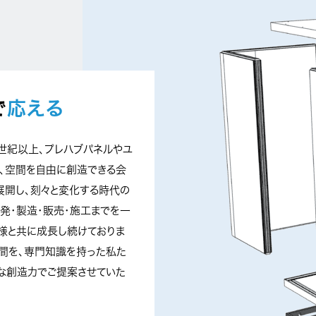
で
応える
世紀以上、プレハブパネルや
ユ
、空間を自由に創造できる
会
展開し、刻々と変化する時代
の
発・製造・販売・施工までを
一
様と共に成長し続けており
ま
間を、専門知識を持った私
た
な創造力でご提案させてい
た