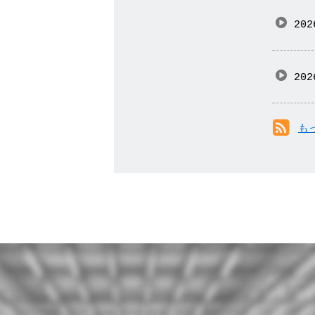
202
202
も
R