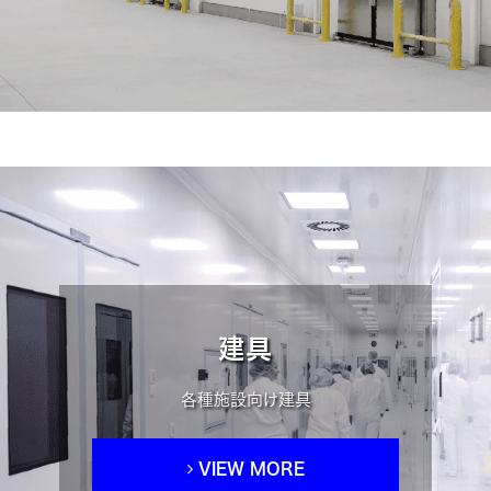
建具
各種施設向け建具
VIEW MORE